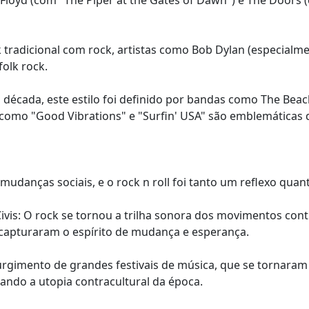
Floyd (com "The Piper at the Gates of Dawn") e The Doors 
tradicional com rock, artistas como Bob Dylan (especialmen
olk rock.
 década, este estilo foi definido por bandas como The Be
es como "Good Vibrations" e "Surfin' USA" são emblemáticas
danças sociais, e o rock n roll foi tanto um reflexo quan
vis: O rock se tornou a trilha sonora dos movimentos contra
 capturaram o espírito de mudança e esperança.
surgimento de grandes festivais de música, que se tornaram
ando a utopia contracultural da época.