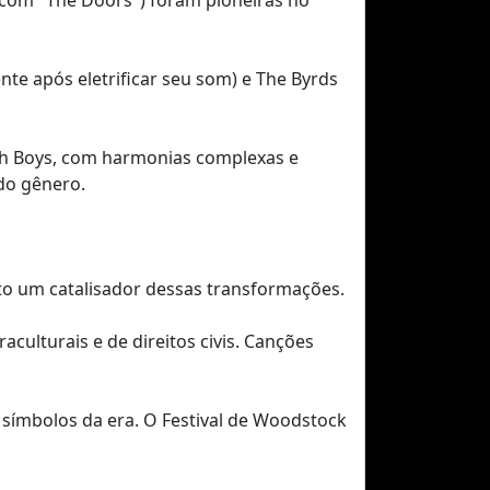
(com "The Doors") foram pioneiras no
te após eletrificar seu som) e The Byrds
ach Boys, com harmonias complexas e
 do gênero.
to um catalisador dessas transformações.
culturais e de direitos civis. Canções
 símbolos da era. O Festival de Woodstock