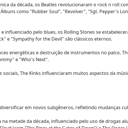
ônica da década, os Beatles revolucionaram o rock n roll 
. Álbuns como "Rubber Soul", "Revolver", "Sgt. Pepper's Lo
e influenciado pelo blues, os Rolling Stones se estabelece
ck" e "Sympathy for the Devil" são clássicos eternos.
ces energéticas e destruição de instrumentos no palco, 
ommy" e "Who's Next".
ras sociais, The Kinks influenciaram muitos aspectos da mús
iversificar em novos subgêneros, refletindo mudanças cult
u na metade da década, influenciado pelo uso de drogas al