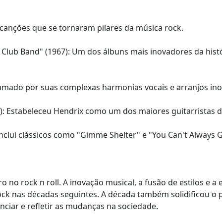
canções que se tornaram pilares da música rock.
ts Club Band" (1967): Um dos álbuns mais inovadores da his
lamado por suas complexas harmonias vocais e arranjos in
67): Estabeleceu Hendrix como um dos maiores guitarristas 
: Inclui clássicos como "Gimme Shelter" e "You Can't Always
no rock n roll. A inovação musical, a fusão de estilos e 
ock nas décadas seguintes. A década também solidificou o 
enciar e refletir as mudanças na sociedade.